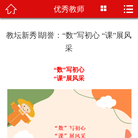




优秀教师
首页
崇德概况
教坛新秀∣胡誉：“数”写初心 “课”展风
崇德荣誉
采
高中教育
“数”写初心
德育教育
“课”展风采
教学教研
教师频道
学生天地
招生咨讯